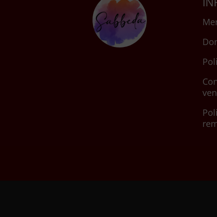
IN
Men
Don
Pol
Con
ven
Pol
re