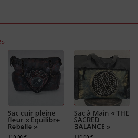
es
Sac cuir pleine
Sac à Main « THE
fleur « Equilibre
SACRED
Rebelle »
BALANCE »
110,00
€
110,00
€