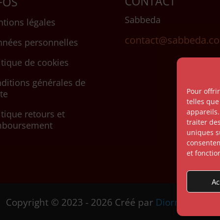
CONTACT
FOS
Sabbeda
tions légales
contact@sabbeda.c
nées personnelles
itique de cookies
ditions générales de
Pour offri
te
telles que
appareils.
itique retours et
traiter d
mboursement
uniques su
consenteme
et fonctio
Ac
Copyright © 2023 -
2026 Créé par
Diorren Web.