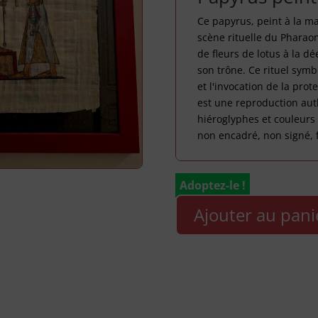
Ce papyrus, peint à la m
scène rituelle du Pharao
de fleurs de lotus à la d
son trône. Ce rituel sym
et l'invocation de la prot
est une reproduction aut
hiéroglyphes et couleurs
non encadré, non signé, fr
Adoptez-le !
Ajouter au pani