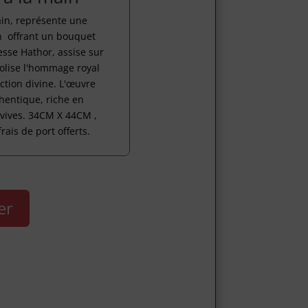
ain, représente une
n offrant un bouquet
éesse Hathor, assise sur
bolise l'hommage royal
ection divine. L'œuvre
hentique, riche en
 vives. 34CM X 44CM ,
ais de port offerts.
er