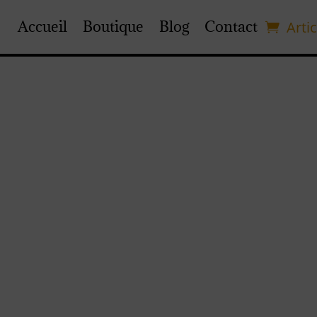
Accueil
Boutique
Blog
Contact
Artic
US « SCÈNE D’OF
À HATHOR »